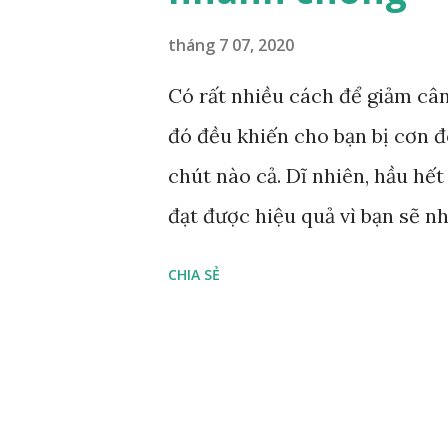
hỗ trợ rất tốt quá trình giảm
tháng 7 07, 2020
thêm để cho bữa ăn hàng ngà
Có rất nhiều cách để giảm câ
yến mạch FINE 5. Ăn chất xơ h
đó đều khiến cho bạn bị cơn đ
dinh dưỡng hàng đầu tại Mỹ đã
chút nào cả. Dĩ nhiên, hầu h
việc giảm cân rất h...
đạt được hiệu quả vì bạn sẽ 
những gram khối lượng đầu tiê
CHIA SẺ
giảm cân thật dễ dàng chỉ cần
bạn: - Giúp bạn chiến thắ
Và cải thiện sự trao đổi chất 
sau nhé. 1. CẮT GIẢM HÀM