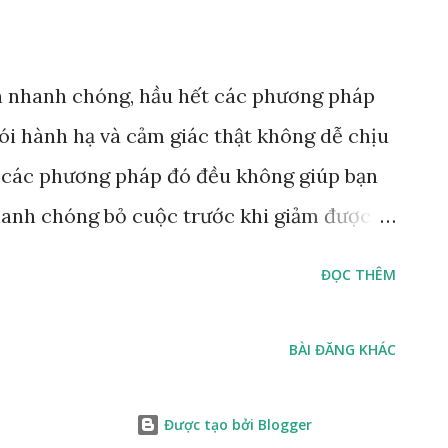
 cân nên bạn cần lưu ý tham khảo lựa chọn
y thêm phần phong phú nhé. Bánh ăn kiêng
n nhanh chóng, hầu hết các phương pháp
òa tan: các nghiên cứu của các chuyên gia
ói hành hạ và cảm giác thật không dễ chịu
 cho thấy chất xơ hòa tan có thể thúc đẩy
ết các phương pháp đó đều không giúp bạn
nhanh chóng bỏ cuộc trước khi giảm được
n. Hôm nay, chúng tôi sẽ bật mí bí quyết
ĐỌC THÊM
 qua 3 bước đơn giản với trọng tâm giúp
ng cơn đói - Giảm cân nhanh chóng -
BÀI ĐĂNG KHÁC
trong cơ thể bạn Mời bạn xem qua bài viết
 LƯỢNG CARBOHYDRATE. Điều quan
Được tạo bởi Blogger