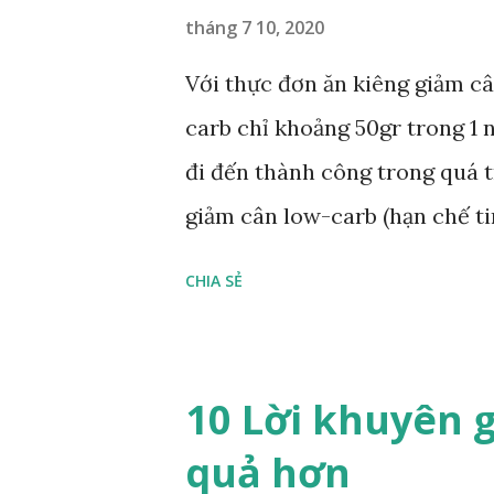
n
tháng 7 10, 2020
g
Với thực đơn ăn kiêng giảm câ
carb chỉ khoảng 50gr trong 1 n
đi đến thành công trong quá 
giảm cân low-carb (hạn chế ti
các món ăn vào từng ngày tron
CHIA SẺ
có thể yên tâm tuân thủ theo 
nhất. Thứ hai Bữa sáng: Trứng
trong bơ hoặc dầu dừa. Bữa tr
10 Lời khuyên 
hạnh nhân. Bữa tối: 1 cái bánh 
quả hơn
Trứng Omelet Thứ ba Bữa sáng