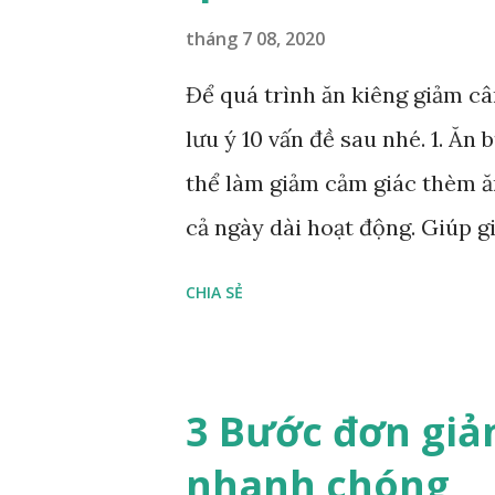
mì kẹp thịt và rau còn lại từ tố
tháng 7 08, 2020
Thịt xông khói Lưu ý: Thực đ
Để quá trình ăn kiêng giảm c
ngày, nếu cần, bạn có thể ăn t
lưu ý 10 vấn đề sau nhé. 1. Ăn
hay ngũ cốc ăn kiêng , chúng đ
thể làm giảm cảm giác thèm ăn
cả ngày dài hoạt động. Giúp g
uống có đường và nước ép trá
CHIA SẺ
chóng vỗ béo bạn đấy. 3. Uốn
động sẽ giúp bạn giảm được l
cho thấy uống nước nửa giờ t
3 Bước đơn giả
đến 44% sau 3 tháng. 4. Chọn
nhanh chóng
ăn kiêng , ngũ cốc ăn kiêng ,