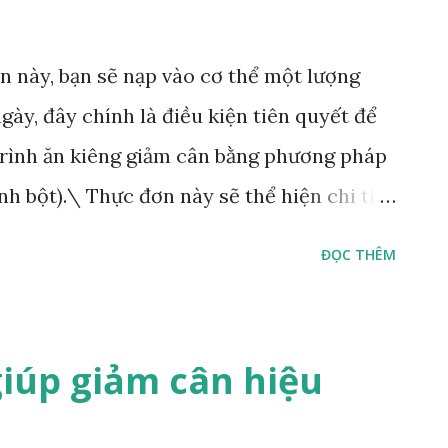
n này, bạn sẽ nạp vào cơ thể một lượng
gày, đây chính là điều kiện tiên quyết để
trình ăn kiêng giảm cân bằng phương pháp
nh bột).\ Thực đơn này sẽ thể hiện chi tiết
g tuần, từ thứ 2 đến chủ nhật, do đó bạn
ĐỌC THÊM
thực đơn này để có kết quả giảm cân tốt
 chiên omelet với nhiều loại rau, chiên
ưa: Sữa chua với quả việt quất và một nắm
giúp giảm cân hiệu
burger, ăn kèm với rau và sốt salsa. .
: Thịt xông khói và trứng. Ăn trưa: Bánh